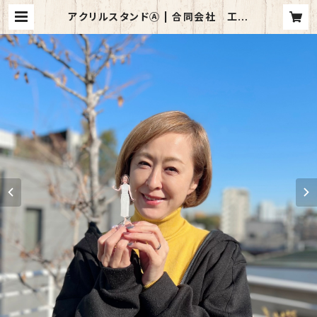
アクリルスタンドⒶ | 合同会社 工房
３７３